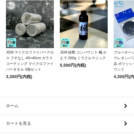
JDM マイクロファイバークロ
JDM 妖艶 コンパウンド 楓 か
ブルーオー
ス フチなし 40×40cm ガラス
えで 200g ミラクルマジック
ウレタンバフ
コーティング マイクロファイ
品 ポリッシャ
5,500円(内税)
バータオル 3個セット
ウンド
3,300円(内税)
4,300円(
ホーム
カートを見る