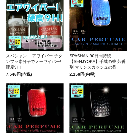
スパシャン エアワイパー チタ
SPASHAN 90日間持続
ンフッ素分子でノーワイパー!
【SENJYOKA】千城の香 芳香
硬度9H!
剤 マリンスカッシュの香
7,546円(内税)
2,156円(内税)