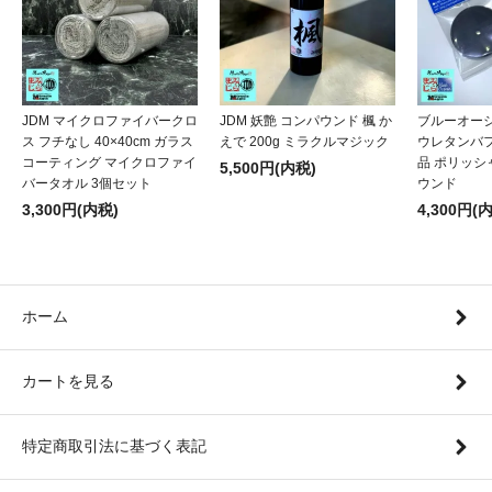
JDM マイクロファイバークロ
JDM 妖艶 コンパウンド 楓 か
ブルーオー
ス フチなし 40×40cm ガラス
えで 200g ミラクルマジック
ウレタンバフ
コーティング マイクロファイ
品 ポリッシャ
5,500円(内税)
バータオル 3個セット
ウンド
3,300円(内税)
4,300円(
ホーム
カートを見る
特定商取引法に基づく表記