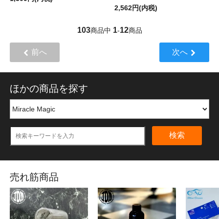
2,562円(内税)
103
1
12
商品中
-
商品
前へ
次へ
ほかの商品を探す
検索
売れ筋商品