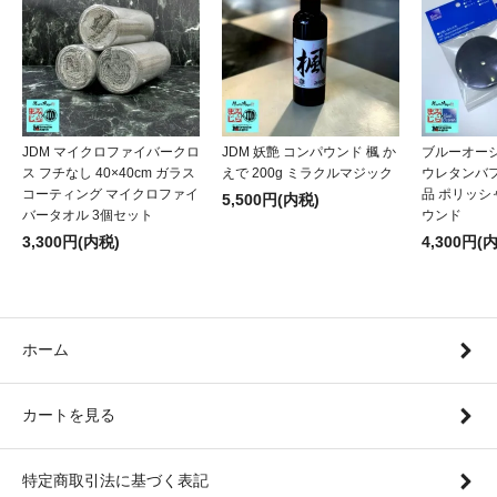
JDM マイクロファイバークロ
JDM 妖艶 コンパウンド 楓 か
ブルーオー
ス フチなし 40×40cm ガラス
えで 200g ミラクルマジック
ウレタンバフ
コーティング マイクロファイ
品 ポリッシャ
5,500円(内税)
バータオル 3個セット
ウンド
3,300円(内税)
4,300円(
ホーム
カートを見る
特定商取引法に基づく表記