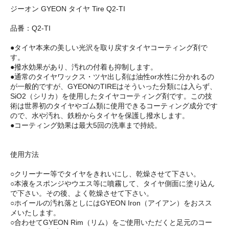
ジーオン GYEON タイヤ Tire Q2-TI
品番：Q2-TI
●タイヤ本来の美しい光沢を取り戻すタイヤコーティング剤で
す。
●撥水効果があり、汚れの付着も抑制します。
●通常のタイヤワックス・ツヤ出し剤は油性or水性に分かれるの
が一般的ですが、GYEONのTIREはそういった分類には入らず、
SiO2（シリカ）を使用したタイヤコーティング剤です。この技
術は世界初のタイヤやゴム類に使用できるコーティング成分です
ので、水や汚れ、鉄粉からタイヤを保護し撥水します。
●コーティング効果は最大5回の洗車まで持続。
使用方法
○クリーナー等でタイヤをきれいにし、乾燥させて下さい。
○本液をスポンジやウエス等に噴霧して、タイヤ側面に塗り込ん
で下さい。その後、よく乾燥させて下さい。
○ホイールの汚れ落としにはGYEON Iron（アイアン）をおスス
メいたします。
○合わせてGYEON Rim（リム）をご使用いただくと足元のコー